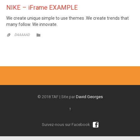
NIKE – iFrame EXAMPLE
We create unique simple to use themes .We create trends that
many follow. We innovate.
CATEGORY

DAAAAAD

© 2018 TAF | Site par
David Georges
↑

Suivez-nous sur Facebook :